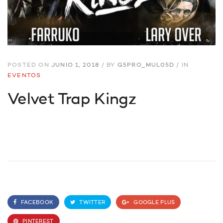
POSTED ON
JUNIO 1, 2018
/
BY
G5PRO_MUL05D
/
IN
EVENTOS
Velvet Trap Kingz
FACEBOOK
TWITTER
GOOGLE PLUS
PINTEREST