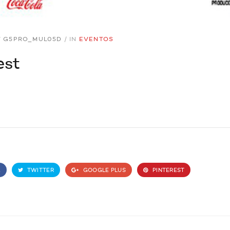
Y
G5PRO_MUL05D
/
IN
EVENTOS
est
K
TWITTER
GOOGLE PLUS
PINTEREST