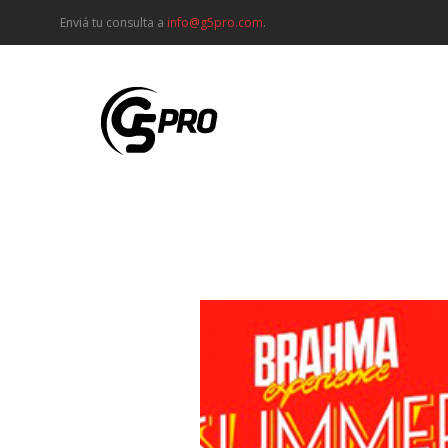
Enviá tu consulta a
info@g5pro.com
.