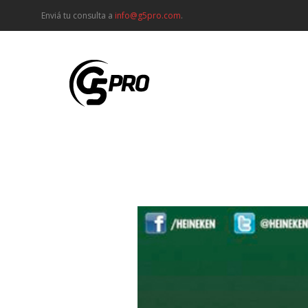
Enviá tu consulta a
info@g5pro.com
.