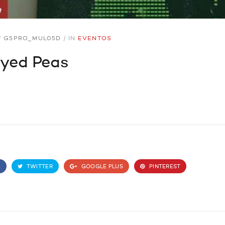
Y
G5PRO_MUL05D
/
IN
EVENTOS
Eyed Peas
K
TWITTER
GOOGLE PLUS
PINTEREST