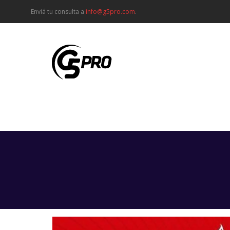
Enviá tu consulta a
info@g5pro.com
.