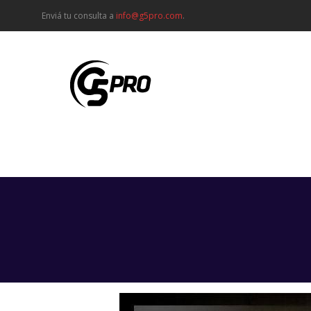
Enviá tu consulta a
info@g5pro.com
.