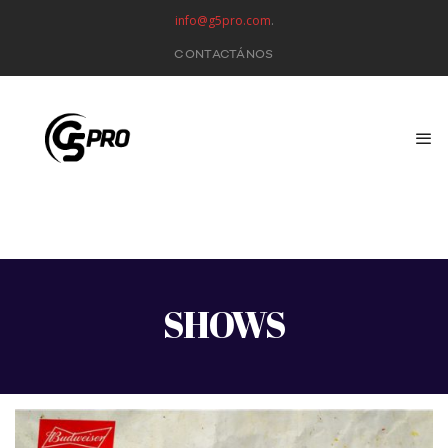
info@g5pro.com
.
CONTACTÁNOS
SHOWS