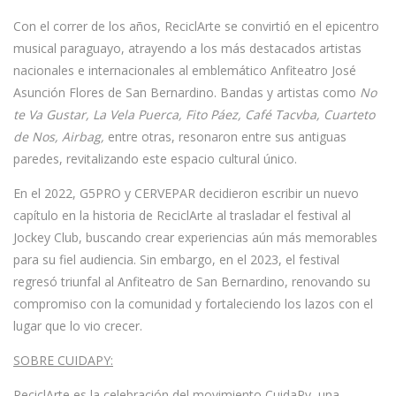
Con el correr de los años,
ReciclArte
se convirtió en el epicentro
musical paraguayo, atrayendo a los más destacados artistas
nacionales e internacionales al emblemático Anfiteatro José
Asunción Flores de San Bernardino. Bandas y artistas como
No
te Va Gustar, La Vela Puerca, Fito Páez, Café Tacvba, Cuarteto
de Nos, Airbag,
entre otras, resonaron entre sus antiguas
paredes, revitalizando este espacio cultural único.
En el 2022,
G5PRO
y
CERVEPAR
decidieron escribir un nuevo
capítulo en la historia de
ReciclArte
al trasladar el festival al
Jockey Club, buscando crear experiencias aún más memorables
para su fiel audiencia. Sin embargo, en el 2023, el festival
regresó triunfal al Anfiteatro de San Bernardino, renovando su
compromiso con la comunidad y fortaleciendo los lazos con el
lugar que lo vio crecer.
SOBRE CUIDAPY:
ReciclArte
es la celebración del movimiento
CuidaPy
, una