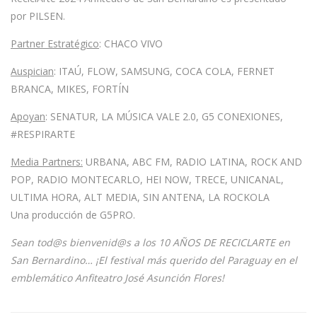
por
PILSEN.
Partner Estratégico
: CHACO VIVO
Auspician
: ITAÚ, FLOW, SAMSUNG, COCA COLA, FERNET
BRANCA, MIKES, FORTÍN
Apoyan
: SENATUR, LA MÚSICA VALE 2.0, G5 CONEXIONES,
#RESPIRARTE
Media Partners:
URBANA, ABC FM, RADIO LATINA, ROCK AND
POP, RADIO MONTECARLO, HEI NOW, TRECE, UNICANAL,
ULTIMA HORA, ALT MEDIA, SIN ANTENA, LA ROCKOLA
Una producción de
G5PRO.
Sean tod@s bienvenid@s a los 10 AÑOS DE RECICLARTE en
San Bernardino…
¡El festival más querido del Paraguay en el
emblemático Anfiteatro José Asunción Flores!