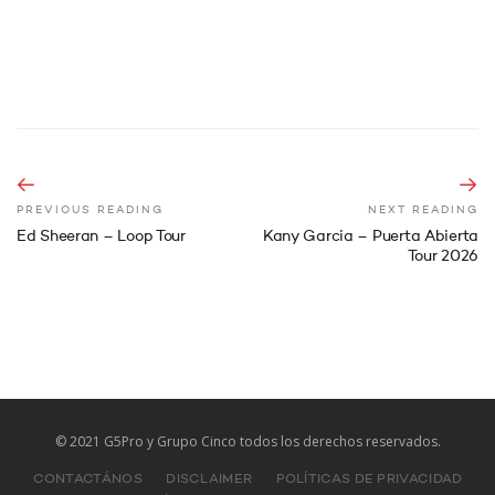
PREVIOUS READING
NEXT READING
Ed Sheeran – Loop Tour
Kany Garcia – Puerta Abierta
Tour 2026
© 2021 G5Pro y Grupo Cinco todos los derechos reservados.
CONTACTÁNOS
DISCLAIMER
POLÍTICAS DE PRIVACIDAD