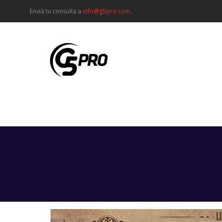
Enviá tu consulta a
info@g5pro.com
.