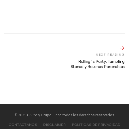
NEXT READING
Rolling´s Party: Tumbling
Stones y Ratones Paranoicos
© 2021 G5Pro y Grupo Cinco todos los derechos reservados.
CONTACTÁNOS
DISCLAIMER
POLÍTICAS DE PRIVACIDAD