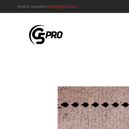
Enviá tu consulta a
info@g5pro.com
.