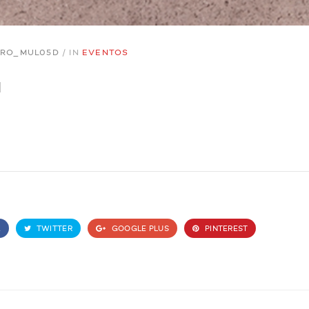
RO_MUL05D
/
IN
EVENTOS
a
K
TWITTER
GOOGLE PLUS
PINTEREST